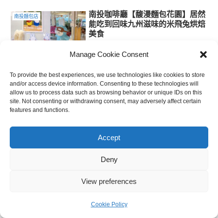
南投咖啡廳【馥漫麵包花園】居然
南投麵包店
能吃到回味九州滋味的米飛兔烘焙
美食
Manage Cookie Consent
2025.11.07
To provide the best experiences, we use technologies like cookies to store
and/or access device information. Consenting to these technologies will
allow us to process data such as browsing behavior or unique IDs on this
スポンサーリンク
site. Not consenting or withdrawing consent, may adversely affect certain
features and functions.
首頁
南投
南投麵包店
Accept
Deny
View preferences
跟著 onlyyusuke 吃喝玩樂去
© 2023 跟著 onlyyusuke 吃喝玩樂去.
Cookie Policy
選單
首頁
搜尋
頂部
側邊欄