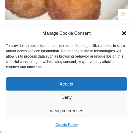
Manage Cookie Consent
外皮口感吃起來酥酥的，每一口入口都吃得到新鮮的蝦肉
餡。
To provide the best experiences, we use technologies like cookies to store
and/or access device information. Consenting to these technologies will
allow us to process data such as browsing behavior or unique IDs on this
site. Not consenting or withdrawing consent, may adversely affect certain
features and functions.
Accept
Deny
View preferences
Cookie Policy
選單
首頁
搜尋
頂部
側邊欄