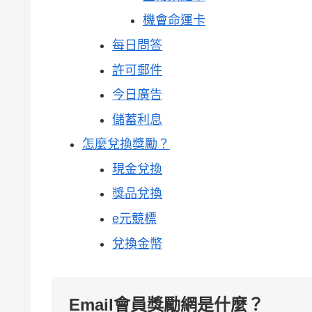
機會命運卡
每日問答
許可郵件
今日廣告
儲蓄利息
怎麼兌換獎勵？
現金兌換
獎品兌換
e元競標
兌換金幣
Email會員獎勵網是什麼？