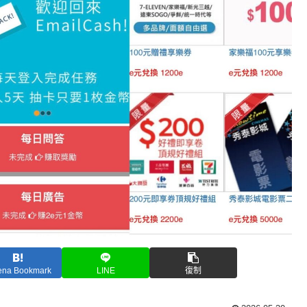
ena Bookmark
LINE
復制