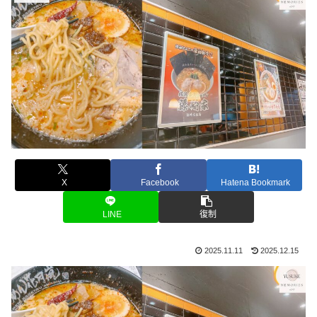
X
Facebook
Hatena Bookmark
LINE
復制
2025.11.11
2025.12.15