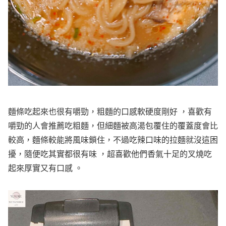
麵條吃起來也很有嚼勁，粗麵的口感軟硬度剛好 ，喜歡有
嚼勁的人會推薦吃粗麵，但細麵被高湯包覆住的覆蓋度會比
較高，麵條較能將風味鎖住，不過吃辣口味的拉麵就沒這困
擾，隨便吃其實都很有味 ，超喜歡他們香氣十足的叉燒吃
起來厚實又有口感 。