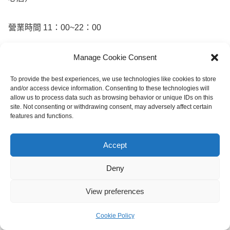
營業時間 11：00~22：00
官網
Manage Cookie Consent
To provide the best experiences, we use technologies like cookies to store
and/or access device information. Consenting to these technologies will
allow us to process data such as browsing behavior or unique IDs on this
site. Not consenting or withdrawing consent, may adversely affect certain
嗨～我是 Yusuke
features and functions.
我主站寫日本旅遊、沖繩、美食與自由行攻略 ✈️
用文字記錄每一次旅行，這個二站我會分享喜愛
的美食和3C教學。
Accept
Deny
View preferences
📌 追蹤我，持續更新日本旅遊
Cookie Policy
🌸 Instagram
👍 Facebook 粉專
🌸 Blog
選單
首頁
搜尋
頂部
側邊欄