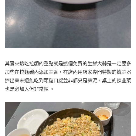
其實來這吃拉麵的重點就是這個免費的生鮮大蒜是一定要多
加些在拉麵碗內添加蒜香，在店內用店家專門特製的擠蒜器
擠出蒜末還能吃到顆粒口感並非都只是蒜泥，桌上的辣韭菜
也是必加入但非常辣 。