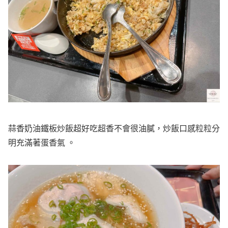
蒜香奶油鐵板炒飯超好吃超香不會很油膩，炒飯口感粒粒分
明充滿著蛋香氣 。