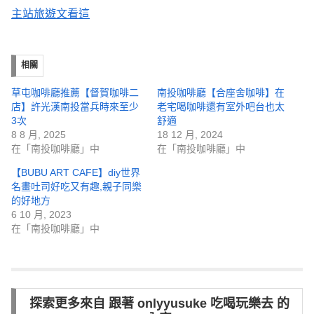
主站旅遊文看這
相關
草屯咖啡廳推薦【督賀咖啡二
南投咖啡廳【合座舍咖啡】在
店】許光漢南投當兵時來至少
老宅喝咖啡還有室外吧台也太
3次
舒適
8 8 月, 2025
18 12 月, 2024
在「南投咖啡廳」中
在「南投咖啡廳」中
【BUBU ART CAFE】diy世界
名畫吐司好吃又有趣,親子同樂
的好地方
6 10 月, 2023
在「南投咖啡廳」中
探索更多來自 跟著 onlyyusuke 吃喝玩樂去 的