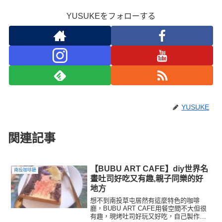
YUSUKEをフォローする
YUSUKE
関連記事
【BUBU ART CAFE】diy世界名
南投咖啡廳
畫吐司好吃又有趣,親子同樂的好
地方
想不到南投草屯居然有這麼特色的咖啡
廳，BUBU ART CAFE用餐空間不大但很
有趣，現烤吐司好玩又好吃，自己製作吐