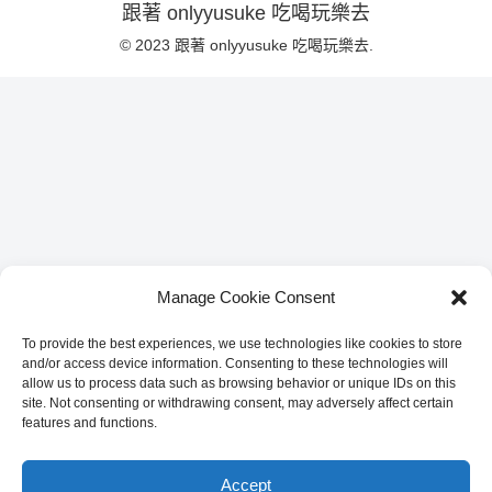
跟著 onlyyusuke 吃喝玩樂去
© 2023 跟著 onlyyusuke 吃喝玩樂去.
Manage Cookie Consent
To provide the best experiences, we use technologies like cookies to store
and/or access device information. Consenting to these technologies will
allow us to process data such as browsing behavior or unique IDs on this
site. Not consenting or withdrawing consent, may adversely affect certain
features and functions.
Accept