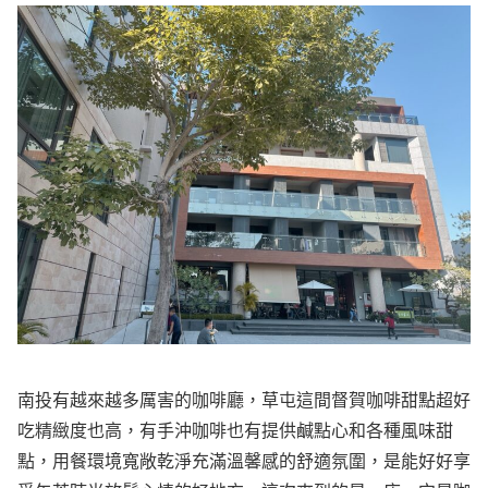
南投有越來越多厲害的咖啡廳，草屯這間督賀咖啡甜點超好
吃精緻度也高，有手沖咖啡也有提供鹹點心和各種風味甜
點，用餐環境寬敞乾淨充滿溫馨感的舒適氛圍，是能好好享