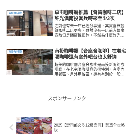
司，飲品療癒，西西里咖啡像多肉植物一
樣的製作方式，真的是好喝又好玩的咖啡
廳。也有提供藝術相關課程，例如成人
草屯咖啡廳推薦【督賀咖啡二店】
南投咖啡廳
畫、兒童畫、文創手作....等，這裡是畫廊
許光漢南投當兵時來至少3次
也能是讓人享受休閒品嚐美味咖啡和世界
名畫吐司的好地方。
之前也有去一店已經分享過，其實喜歡督
賀咖啡二店更多，雖然沒有一店前方這麼
寬敞但是隱密性很夠，不然為什麼許光漢
在南投當兵休息期間有來過結果都沒有老
闆以外的人發現呢？老闆到底把他藏在
哪？聽老闆說他喜歡坐在較隱密性的咖啡
南投咖啡廳【合座舍咖啡】在老宅
南投咖啡廳
廳角落位置，二樓的陽台外真的是絕佳好
喝咖啡還有室外吧台也太舒適
位置，不過聽說老闆還幫他永遠保留了
「限定位置」。
超美的咖啡廳合座舍咖啡是南投新開的咖
啡廳，在老宅喝咖啡真的很特別，有室內
用餐區、戶外用餐區，還有有別於一般市
區的戶外吧台區，這裡還能欣賞到老厝的
靜謐感再加上店又位於巷弄內，整個鄉村
老屋的氛圍感超強，光是用餐環境就很加
分。
スポンサーリンク
2025【壽司郎必吃12種壽司】菜單全攻略
版