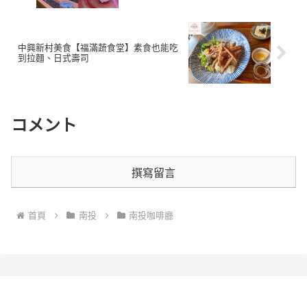
中興新村美食【福滿蔬食堂】素食也能吃
到拉麵、日式壽司
コメント
撰寫留言
首頁
南投
南投咖啡廳