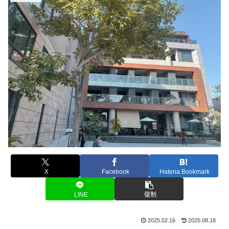
X
Facebook
Hatena Bookmark
LINE
復制
2025.02.16
2025.08.18