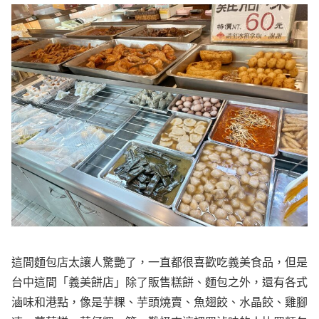
這間麵包店太讓人驚艷了，一直都很喜歡吃義美食品，但是
台中這間「義美餅店」除了販售糕餅、麵包之外，還有各式
滷味和港點，像是芋粿、芋頭燒賣、魚翅餃、水晶餃、雞腳