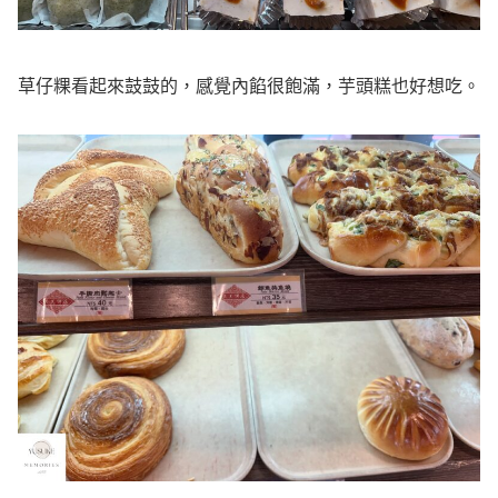
草仔粿看起來鼓鼓的，感覺內餡很飽滿，芋頭糕也好想吃。