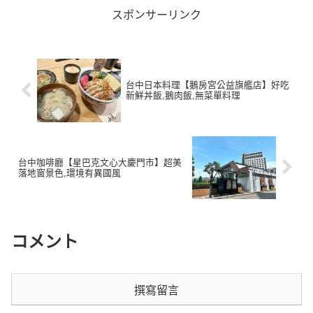
スポンサーリンク
台中日本料理【鵝房宮公益旗艦店】好吃
新鮮丼飯,鵝肉飯,無菜單料理
台中咖啡廳【星巴克文心大慶門市】超美
落地窗景色,環境有異國風
コメント
撰寫留言