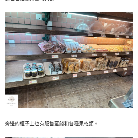
旁邊的櫃子上也有販售蜜餞和各種果乾類。